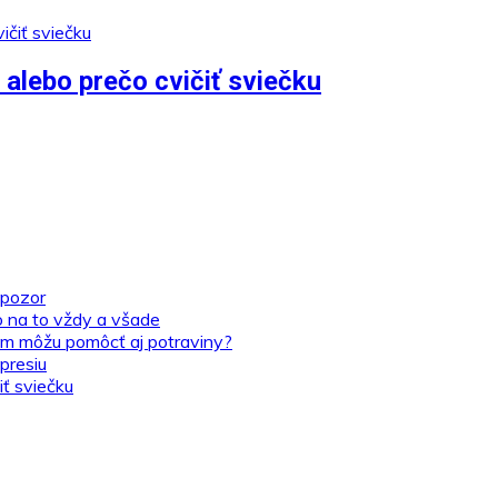
alebo prečo cvičiť sviečku
 pozor
o na to vždy a všade
tom môžu pomôcť aj potraviny?
presiu
iť sviečku