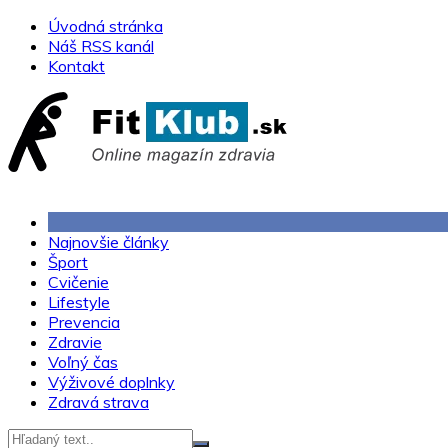
Skip
Úvodná stránka
to
Náš RSS kanál
content
Kontakt
Najnovšie články
Šport
Cvičenie
Lifestyle
Prevencia
Zdravie
Voľný čas
Výživové doplnky
Zdravá strava