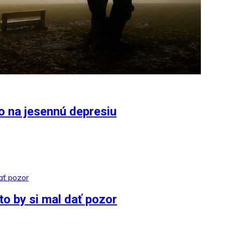
o na jesennú depresiu
to by si mal dať pozor