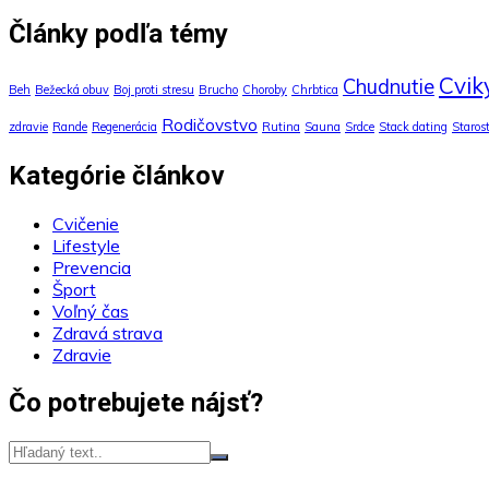
Články podľa témy
Cvik
Chudnutie
Beh
Bežecká obuv
Boj proti stresu
Brucho
Choroby
Chrbtica
Rodičovstvo
zdravie
Rande
Regenerácia
Rutina
Sauna
Srdce
Stack dating
Staros
Kategórie článkov
Cvičenie
Lifestyle
Prevencia
Šport
Voľný čas
Zdravá strava
Zdravie
Čo potrebujete nájsť?