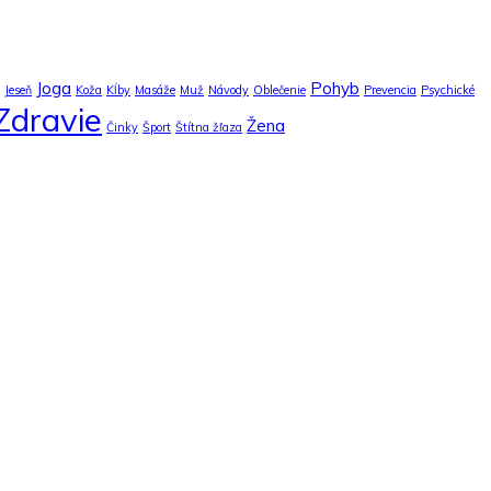
Joga
Pohyb
Jeseň
Koža
Kĺby
Masáže
Muž
Návody
Oblečenie
Prevencia
Psychické
Zdravie
Žena
Činky
Šport
Štítna žľaza