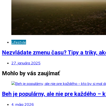
Lifestyle
Nezvládate zmenu času? Tipy a triky, ak
27. januára 2025
Mohlo by vás zaujímať
Beh je populárny, ale nie pre každého – k
4. mája 2026