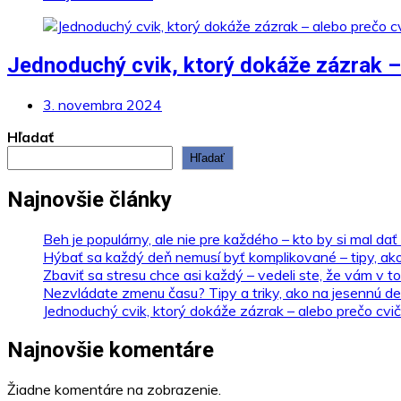
Jednoduchý cvik, ktorý dokáže zázrak – 
3. novembra 2024
Hľadať
Hľadať
Najnovšie články
Beh je populárny, ale nie pre každého – kto by si mal dať
Hýbať sa každý deň nemusí byť komplikované – tipy, ak
Zbaviť sa stresu chce asi každý – vedeli ste, že vám v 
Nezvládate zmenu času? Tipy a triky, ako na jesennú de
Jednoduchý cvik, ktorý dokáže zázrak – alebo prečo cvič
Najnovšie komentáre
Žiadne komentáre na zobrazenie.