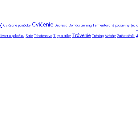
y
Cvičenie
Cvičebné pomôcky
Depresia
Domáci tréning
Fermentované potraviny
Jedlo
Trávenie
tlivosť o pokožku
Strie
Tehotenstvo
Tipy a triky
Tréning
Vzťahy
Začiatočník