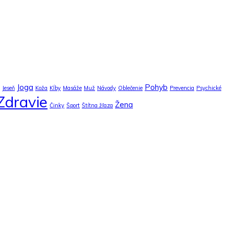
Joga
Pohyb
Jeseň
Koža
Kĺby
Masáže
Muž
Návody
Oblečenie
Prevencia
Psychické
Zdravie
Žena
Činky
Šport
Štítna žľaza