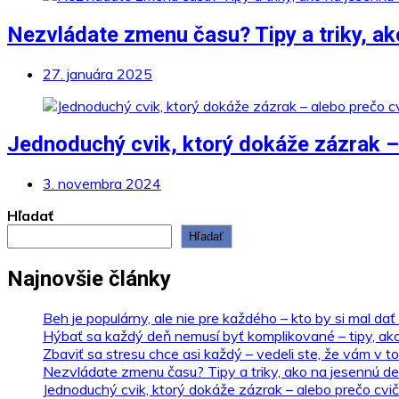
Nezvládate zmenu času? Tipy a triky, ak
27. januára 2025
Jednoduchý cvik, ktorý dokáže zázrak – 
3. novembra 2024
Hľadať
Hľadať
Najnovšie články
Beh je populárny, ale nie pre každého – kto by si mal dať
Hýbať sa každý deň nemusí byť komplikované – tipy, ak
Zbaviť sa stresu chce asi každý – vedeli ste, že vám v 
Nezvládate zmenu času? Tipy a triky, ako na jesennú de
Jednoduchý cvik, ktorý dokáže zázrak – alebo prečo cvič