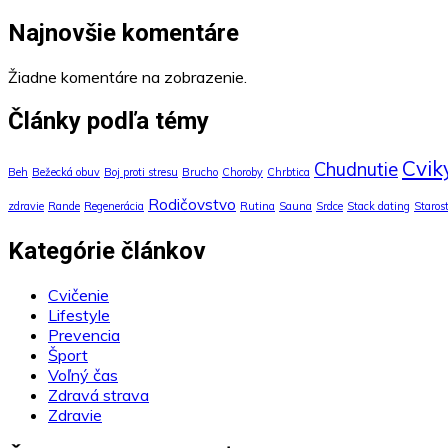
Najnovšie komentáre
Žiadne komentáre na zobrazenie.
Články podľa témy
Cvik
Chudnutie
Beh
Bežecká obuv
Boj proti stresu
Brucho
Choroby
Chrbtica
Rodičovstvo
zdravie
Rande
Regenerácia
Rutina
Sauna
Srdce
Stack dating
Staros
Kategórie článkov
Cvičenie
Lifestyle
Prevencia
Šport
Voľný čas
Zdravá strava
Zdravie