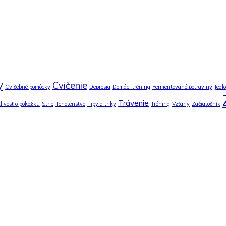
y
Cvičenie
Cvičebné pomôcky
Depresia
Domáci tréning
Fermentované potraviny
Jedlo
Trávenie
tlivosť o pokožku
Strie
Tehotenstvo
Tipy a triky
Tréning
Vzťahy
Začiatočník