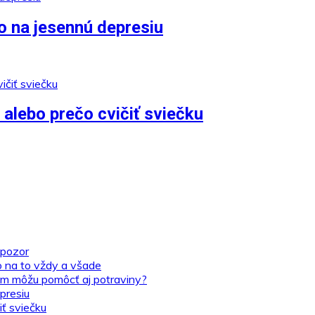
o na jesennú depresiu
alebo prečo cvičiť sviečku
 pozor
o na to vždy a všade
tom môžu pomôcť aj potraviny?
presiu
iť sviečku