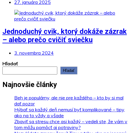
27. januára 2025
Jednoduchý cvik, ktorý dokáže zázrak
– alebo prečo cvičiť sviečku
3. novembra 2024
Hľadať
Hľadať
Najnovšie články
Beh je populárny, ale nie pre každého – kto by si mal
dať pozor
Hýbať sa každý deň nemusí byť komplikované – tipy,
ako na to vždy a všade
Zbaviť sa stresu chce asi každý – vedeli ste, že vám v
tom môžu pomôcť aj potraviny?