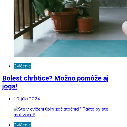
Cvičenie
Bolesť chrbtice? Možno pomôže aj
joga!
10. júla 2024
Cvičenie