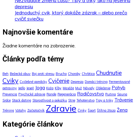
Nezvládate zmenu času? Tipy a triky, ako na jesennú
depresiu
Jednoduchý cvik, ktorý dokáže zázrak – alebo prečo
cvičiť sviečku
Najnovšie komentáre
Žiadne komentáre na zobrazenie.
Články podľa témy
Chudnutie
Beh
Bežecká obuv
Boj proti stresu
Brucho
Choroby
Chrbtica
Cviky
Cvičenie
Cvičebné pomôcky
Depresia
Domáci tréning
Fermentované
Joga
Pohyb
potraviny
Jedlo
Jeseň
Koža
Kĺby
Masáže
Muž
Návody
Oblečenie
Rodičovstvo
Prevencia
Psychické zdravie
Rande
Regenerácia
Rutina
Sauna
Trávenie
Srdce
Stack dating
Starostlivosť o pokožku
Strie
Tehotenstvo
Tipy a triky
Zdravie
Žena
Tréning
Vzťahy
Začiatočník
Činky
Šport
Štítna žľaza
Kategórie článkov