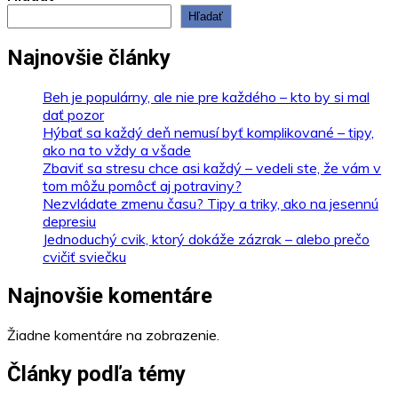
Hľadať
Najnovšie články
Beh je populárny, ale nie pre každého – kto by si mal
dať pozor
Hýbať sa každý deň nemusí byť komplikované – tipy,
ako na to vždy a všade
Zbaviť sa stresu chce asi každý – vedeli ste, že vám v
tom môžu pomôcť aj potraviny?
Nezvládate zmenu času? Tipy a triky, ako na jesennú
depresiu
Jednoduchý cvik, ktorý dokáže zázrak – alebo prečo
cvičiť sviečku
Najnovšie komentáre
Žiadne komentáre na zobrazenie.
Články podľa témy