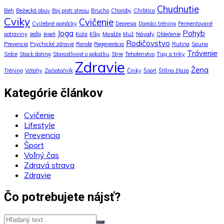
Chudnutie
Beh
Bežecká obuv
Boj proti stresu
Brucho
Choroby
Chrbtica
Cviky
Cvičenie
Cvičebné pomôcky
Depresia
Domáci tréning
Fermentované
Joga
Pohyb
potraviny
Jedlo
Jeseň
Koža
Kĺby
Masáže
Muž
Návody
Oblečenie
Rodičovstvo
Prevencia
Psychické zdravie
Rande
Regenerácia
Rutina
Sauna
Trávenie
Srdce
Stack dating
Starostlivosť o pokožku
Strie
Tehotenstvo
Tipy a triky
Zdravie
Žena
Tréning
Vzťahy
Začiatočník
Činky
Šport
Štítna žľaza
Kategórie článkov
Cvičenie
Lifestyle
Prevencia
Šport
Voľný čas
Zdravá strava
Zdravie
Čo potrebujete nájsť?