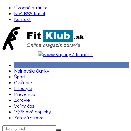
Skip
Úvodná stránka
to
Náš RSS kanál
content
Kontakt
Najnovšie články
Šport
Cvičenie
Lifestyle
Prevencia
Zdravie
Voľný čas
Výživové doplnky
Zdravá strava